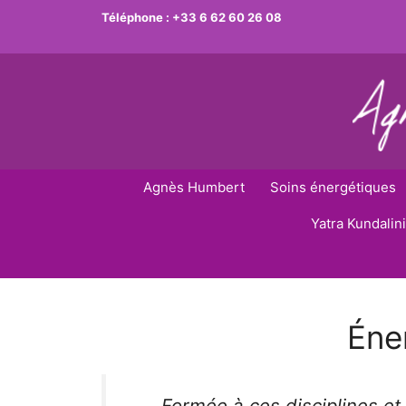
Aller
Téléphone :
+33 6 62 60 26 08
au
contenu
Agnès Humbert
Soins énergétiques
Yatra Kundalini
Éne
Formée à ces disciplines e