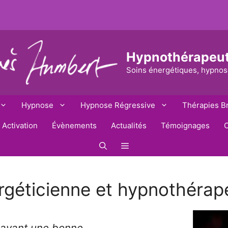
Hypnothérapeu
Soins énergétiques, hypnos
Hypnose
Hypnose Régressive
Thérapies B
 Activation
Évènements
Actualités
Témoignages
C
rgéticienne et hypnothérap
t ayant une bonne