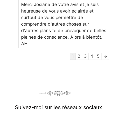
Merci Josiane de votre avis et je suis
heureuse de vous avoir éclairée et
surtout de vous permettre de
comprendre d'autres choses sur
d'autres plans te de provoquer de belles
pleines de conscience. Alors à bientôt.
AH
Navigation
1
2
3
4
5
→
dans
la
liste
du
livre
d’or
Suivez-moi sur les réseaux sociaux