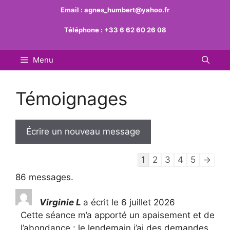
Aller
Email :
agnes_humbert@yahoo.fr
au
Téléphone :
+33 6 62 60 26 08
contenu
Menu
Témoignages
Navigation
1
2
3
4
5
→
dans
86 messages.
la
liste
Virginie L
a écrit le
6 juillet 2026
du
Cette séance m’a apporté un apaisement et de
livre
l’abondance : le lendemain j’ai des demandes