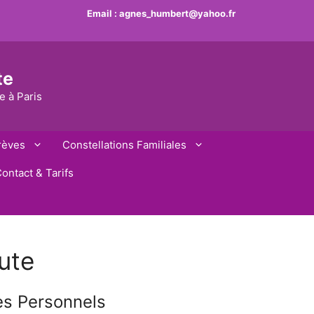
Email :
agnes_humbert@yahoo.fr
te
e à Paris
rèves
Constellations Familiales
ontact & Tarifs
ute
es Personnels