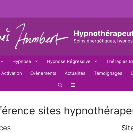
Hypnothérapeu
Soins énergétiques, hypnos
Hypnose
Hypnose Régressive
Thérapies B
 Activation
Évènements
Actualités
Témoignages
C
férence sites hypnothérape
nces
Sit