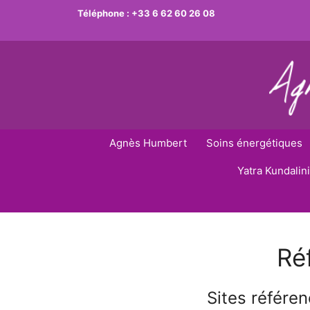
Aller
Téléphone :
+33 6 62 60 26 08
au
contenu
Agnès Humbert
Soins énergétiques
Yatra Kundalini
Ré
Sites référe