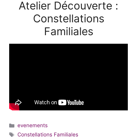
Atelier Découverte :
Constellations
Familiales
Catégories
evenements
Étiquettes
Constellations Familiales