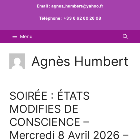
Aller
Email :
agnes_humbert@yahoo.fr
au
Téléphone :
+33 6 62 60 26 08
contenu
Menu
Agnès Humbert
SOIRÉE : ÉTATS
MODIFIES DE
CONSCIENCE –
Mercredi 8 Avril 2026 –