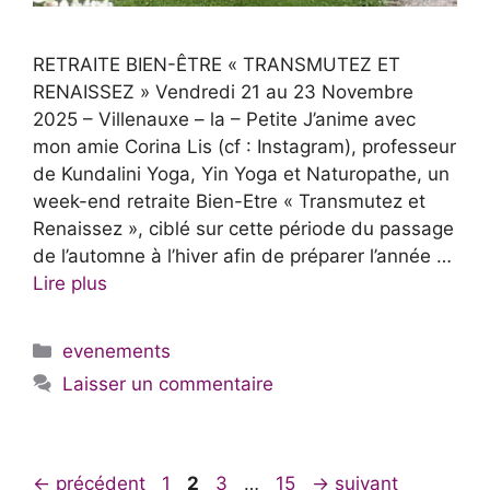
RETRAITE BIEN-ÊTRE « TRANSMUTEZ ET
RENAISSEZ » Vendredi 21 au 23 Novembre
2025 – Villenauxe – la – Petite J’anime avec
mon amie Corina Lis (cf : Instagram), professeur
de Kundalini Yoga, Yin Yoga et Naturopathe, un
week-end retraite Bien-Etre « Transmutez et
Renaissez », ciblé sur cette période du passage
de l’automne à l’hiver afin de préparer l’année …
Lire plus
Catégories
evenements
Laisser un commentaire
Page
Page
Page
Page
←
précédent
1
2
3
…
15
→
suivant