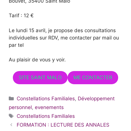
Bouvet, 35400 Saint Malo
Tarif : 12 €
Le lundi 15 avril, je propose des consultations
individuelles sur RDV, me contacter par mail ou
par tel
Au plaisir de vous y voir.
SITE SAINT MALO
ME CONTACTER
Catégories
Constellations Familiales
,
Développement
personnel
,
evenements
Étiquettes
Constellations Familiales
FORMATION : LECTURE DES ANNALES