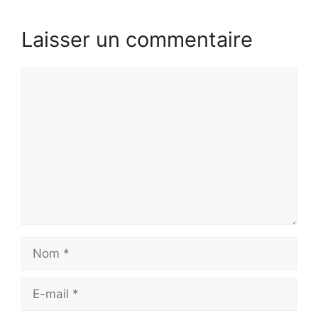
Laisser un commentaire
Commentaire
Nom
E-
mail