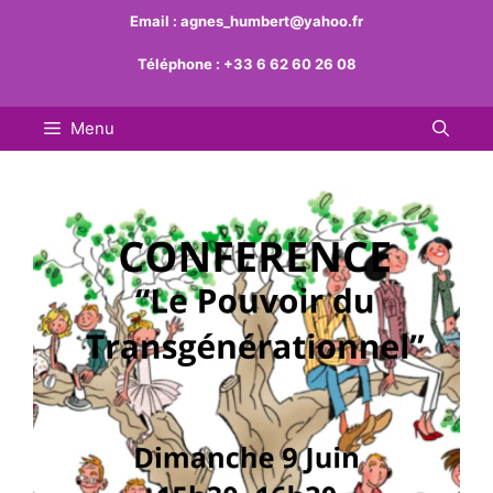
Aller
Email :
agnes_humbert@yahoo.fr
au
Téléphone :
+33 6 62 60 26 08
contenu
Menu