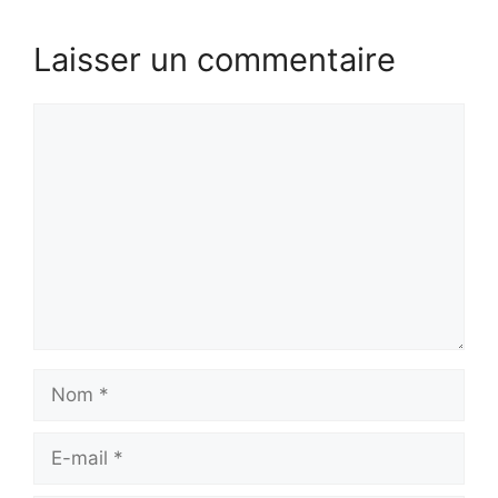
Laisser un commentaire
Commentaire
Nom
E-
mail