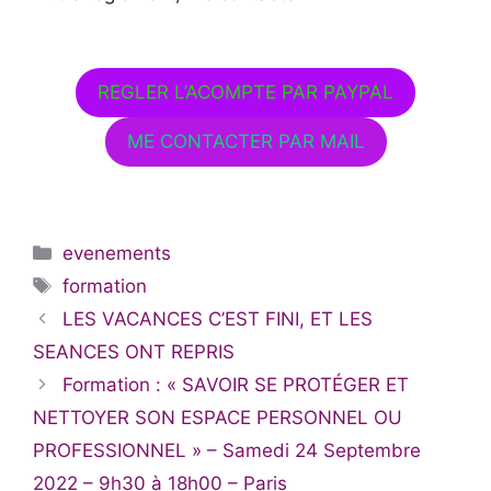
REGLER L’ACOMPTE PAR PAYPAL
ME CONTACTER PAR MAIL
Catégories
evenements
Étiquettes
formation
LES VACANCES C’EST FINI, ET LES
SEANCES ONT REPRIS
Formation : « SAVOIR SE PROTÉGER ET
NETTOYER SON ESPACE PERSONNEL OU
PROFESSIONNEL » – Samedi 24 Septembre
2022 – 9h30 à 18h00 – Paris