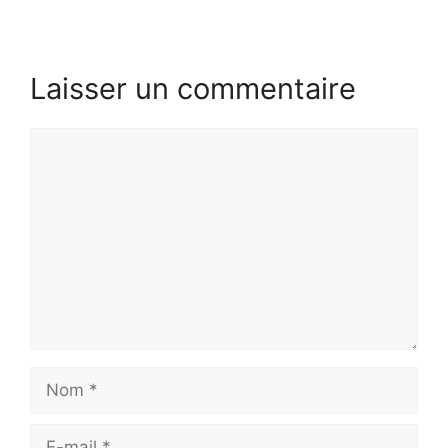
Laisser un commentaire
Commentaire
Nom
E-