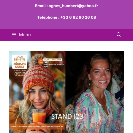
Aller
Email :
agnes_humbert@yahoo.fr
au
Téléphone :
+33 6 62 60 26 08
contenu
Menu