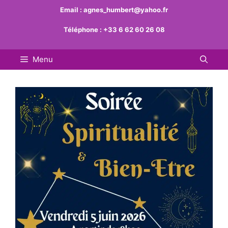
Aller
Email :
agnes_humbert@yahoo.fr
au
Téléphone :
+33 6 62 60 26 08
contenu
Menu