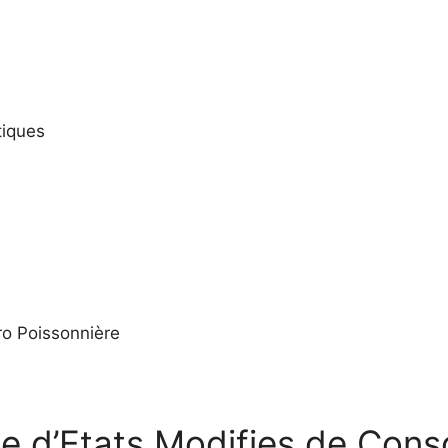
tiques
ro Poissonnière
e d’Etats Modifies de Cons