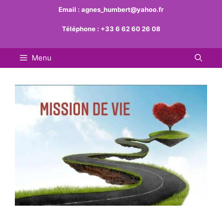
Aller
Email :
agnes_humbert@yahoo.fr
au
Téléphone :
+33 6 62 60 26 08
contenu
Menu