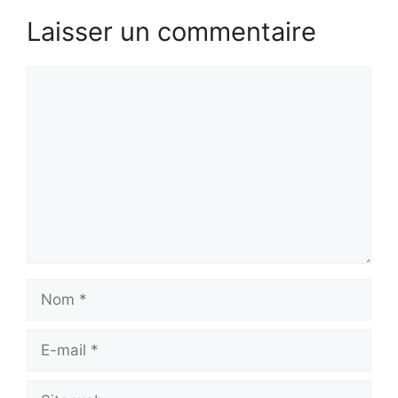
Laisser un commentaire
Commentaire
Nom
E-
mail
Site