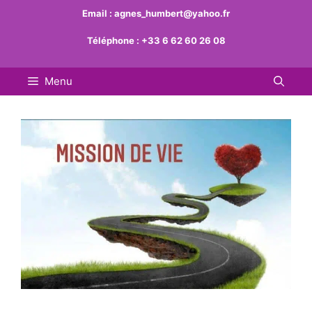
Aller
Email :
agnes_humbert@yahoo.fr
au
Téléphone :
+33 6 62 60 26 08
contenu
Menu