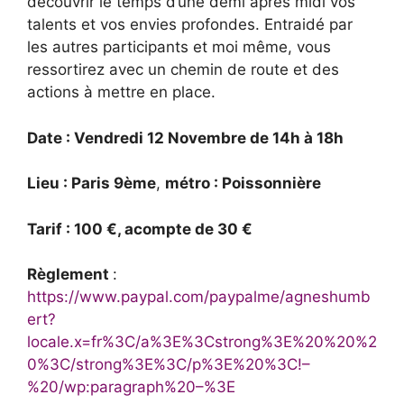
découvrir le temps d’une demi âpres midi vos
talents et vos envies profondes. Entraidé par
les autres participants et moi même, vous
ressortirez avec un chemin de route et des
actions à mettre en place.
Date : Vendredi 12 Novembre de 14h à 18h
Lieu : Paris 9ème
,
métro : Poissonnière
Tarif : 100 €, acompte de 30 €
Règlement
:
https://www.paypal.com/paypalme/agneshumb
ert?
locale.x=fr%3C/a%3E%3Cstrong%3E%20%20%2
0%3C/strong%3E%3C/p%3E%20%3C!–
%20/wp:paragraph%20–%3E