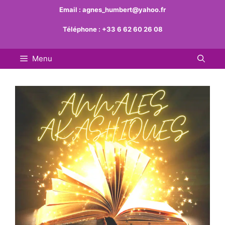
Aller
Email :
agnes_humbert@yahoo.fr
au
Téléphone :
+33 6 62 60 26 08
contenu
Menu