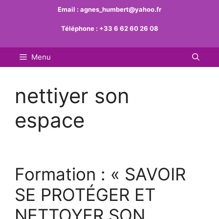
Aller
Email :
agnes_humbert@yahoo.fr
au
Téléphone :
+33 6 62 60 26 08
contenu
Menu
nettiyer son
espace
Formation : « SAVOIR
SE PROTÉGER ET
NETTOYER SON