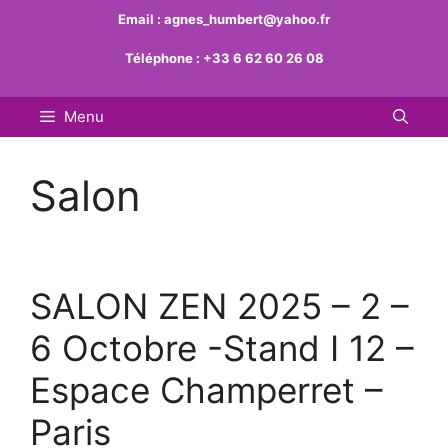
Aller
Email :
agnes_humbert@yahoo.fr
au
Téléphone :
+33 6 62 60 26 08
contenu
Menu
Salon
SALON ZEN 2025 – 2 –
6 Octobre -Stand I 12 –
Espace Champerret –
Paris