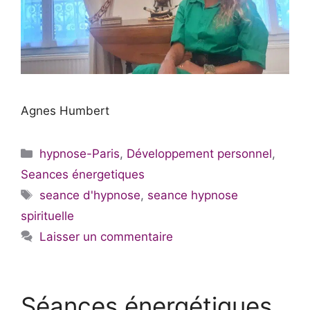
Agnes Humbert
Catégories
hypnose-Paris
,
Développement personnel
,
Seances énergetiques
Étiquettes
seance d'hypnose
,
seance hypnose
spirituelle
Laisser un commentaire
Séances énergétiques