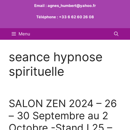
Aller
Email :
agnes_humbert@yahoo.fr
au
Téléphone :
+33 6 62 60 26 08
contenu
Menu
seance hypnose
spirituelle
SALON ZEN 2024 – 26
– 30 Septembre au 2
Octobre -Stand I 25 –